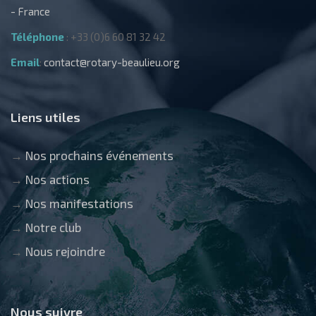
- France
Téléphone
: +33 (0)6 60 81 32 42
Email
:
contact@rotary-beaulieu.org
Liens utiles
→
Nos prochains événements
→
Nos actions
→
Nos manifestations
→
Notre club
→
Nous rejoindre
Nous suivre