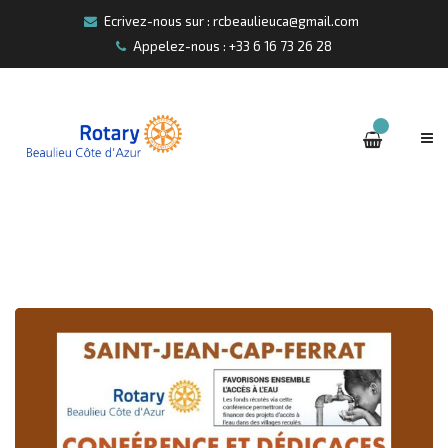
Ecrivez-nous sur : rcbeaulieuca@gmail.com
Appelez-nous : +33 6 16 73 26 28