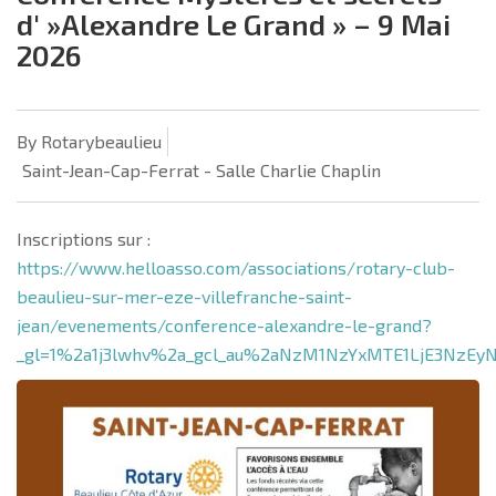
d' »Alexandre Le Grand » – 9 Mai
2026
By Rotarybeaulieu
Saint-Jean-Cap-Ferrat - Salle Charlie Chaplin
Inscriptions sur :
https://www.helloasso.com/associations/rotary-club-
beaulieu-sur-mer-eze-villefranche-saint-
jean/evenements/conference-alexandre-le-grand?
_gl=1%2a1j3lwhv%2a_gcl_au%2aNzM1NzYxMTE1LjE3N